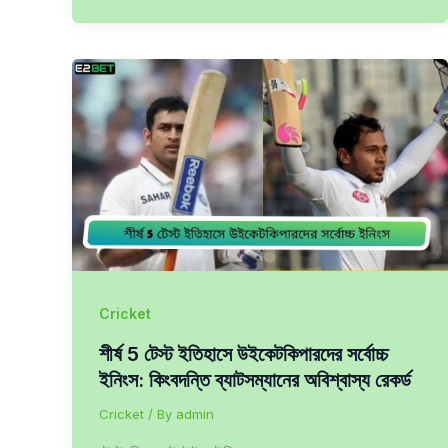
Cricket
শীর্ষ 5 টেস্ট ইতিহাসে উইকেটকিপারদের সর্বোচ্চ
ইনিংস: কিংবদন্তি ব্যাটসম্যানের অবিশ্বাস্য রেকর্ড
Cricket
/ By
admin