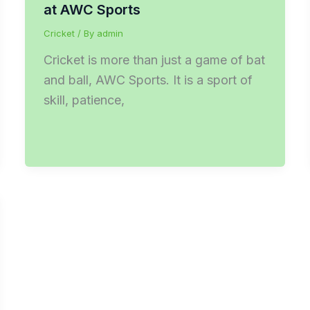
at AWC Sports
Cricket
/ By
admin
Cricket is more than just a game of bat
and ball, AWC Sports. It is a sport of
skill, patience,