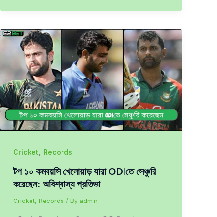
,
Cricket
Records
টপ ১০ কমবয়সি খেলোয়াড় যারা ODIতে সেঞ্চুরি
করেছেন: অবিশ্বাস্য প্রতিভা
Cricket
,
Records
/ By
admin