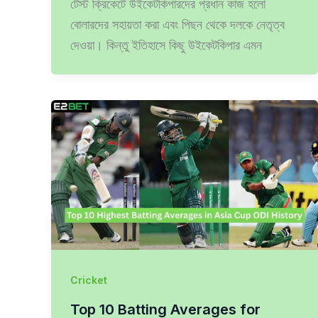
টেস্ট ক্রিকেটে উইকেটকিপারদের প্রধান কাজ হলো
বোলারদের সহায়তা করা এবং পিছন থেকে দলকে নেতৃত্ব
দেওয়া। কিন্তু ইতিহাসে কিছু উইকেটকিপার এমন
Cricket
Top 10 Batting Averages for