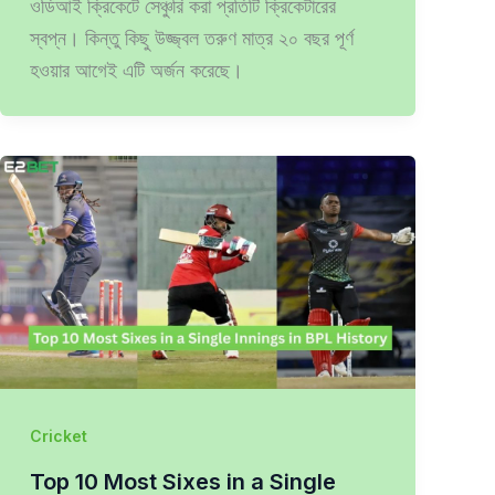
ওডিআই ক্রিকেটে সেঞ্চুরি করা প্রতিটি ক্রিকেটারের
স্বপ্ন। কিন্তু কিছু উজ্জ্বল তরুণ মাত্র ২০ বছর পূর্ণ
হওয়ার আগেই এটি অর্জন করেছে।
Cricket
Top 10 Most Sixes in a Single