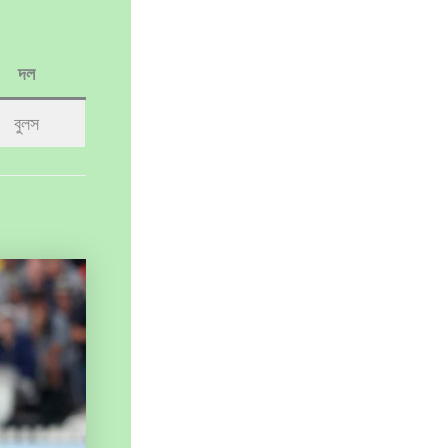
দল
বুলস