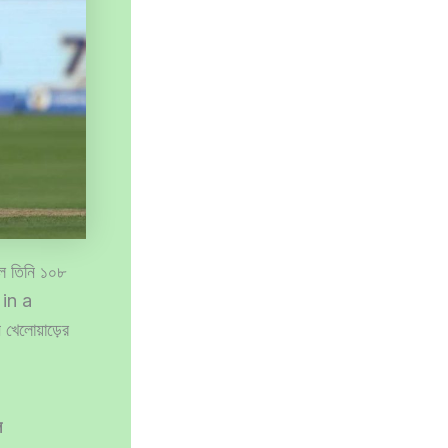
লে তিনি ১০৮
 in a
েলোয়াড়ের
ল