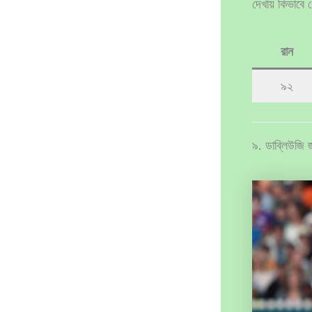
দেখায় কিভাবে
রান
৯২
৯. ডাব্লিউজি 