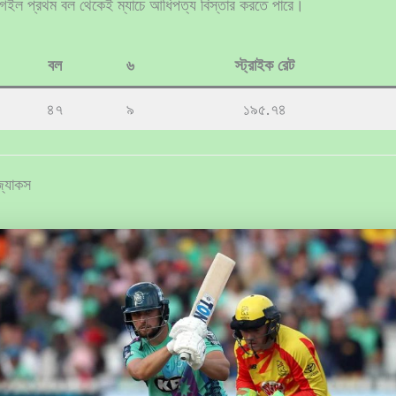
 গেইল প্রথম বল থেকেই ম্যাচে আধিপত্য বিস্তার করতে পারে।
বল
৬
স্ট্রাইক রেট
৪৭
৯
১৯৫.৭৪
জ্যাকস