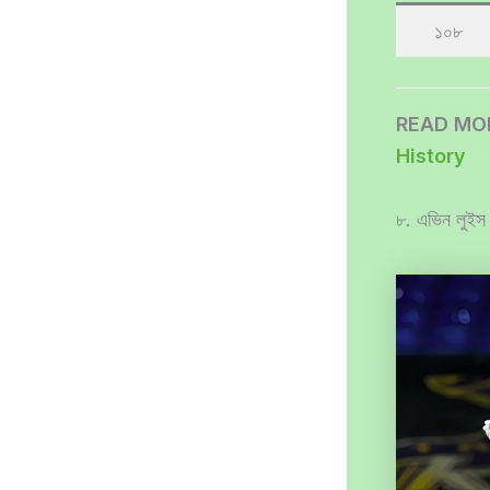
১০৮
READ MO
History
৮. এভিন লুইস