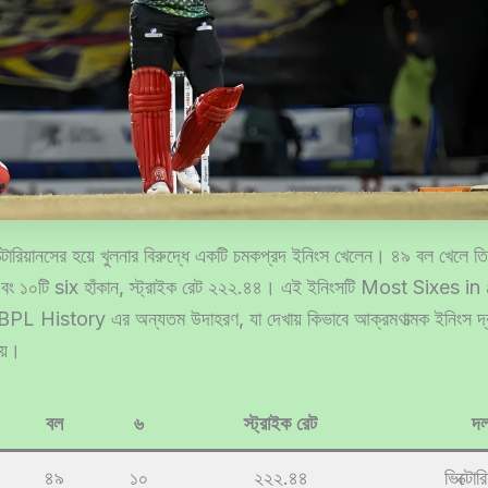
্টোরিয়ানসের হয়ে খুলনার বিরুদ্ধে একটি চমকপ্রদ ইনিংস খেলেন। ৪৯ বল খেলে ত
এবং ১০টি six হাঁকান, স্ট্রাইক রেট ২২২.৪৪। এই ইনিংসটি Most Sixes i
L History এর অন্যতম উদাহরণ, যা দেখায় কিভাবে আক্রমণাত্মক ইনিংস দ্বার
ায়।
বল
৬
স্ট্রাইক রেট
দ
৪৯
১০
২২২.৪৪
ভিক্টোর