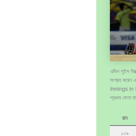
এভিন লুইস ভিক
সংগ্রহ করেন 
Innings in BP
প্রভাব ফেলা য
রান
১০৯