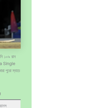
িনি ১০৯ রান
n a Single
া পুরো ম্যাচে
ল
িয়ানস