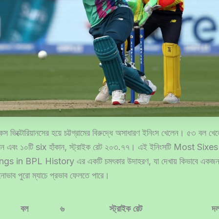
কস ভিক্টোরিয়ানসের হয়ে চট্টগ্রামের বিরুদ্ধে অসাধারণ ইনিংস খেলেন। ৫৩ বল খে
রেন এবং ১০টি six হাঁকান, স্ট্রাইক রেট ২০৩.৭৭। এই ইনিংসটি Most Sixes
gs in BPL History এর একটি চমৎকার উদাহরণ, যা দেখায় কিভাবে একজন খ
নোভাব পুরো ম্যাচে প্রভাব ফেলতে পারে।
বল
৬
স্ট্রাইক রেট
দ