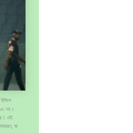
দ ইনিংস
 ১৯৫.৭৪।
েছে। এই
দাহরণ, যা