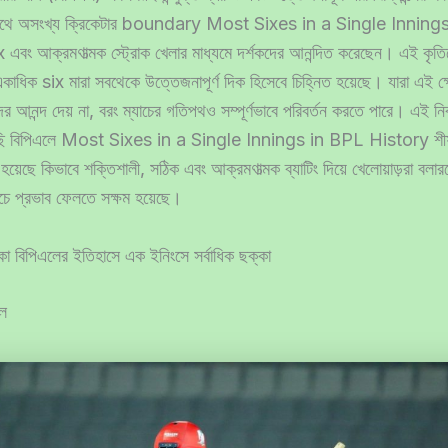
 সাথে অসংখ্য ক্রিকেটার boundary Most Sixes in a Single Innin
এবং আক্রমণাত্মক স্ট্রোক খেলার মাধ্যমে দর্শকদের আনন্দিত করেছেন। এই কৃতিত
াধিক six মারা সবথেকে উত্তেজনাপূর্ণ দিক হিসেবে চিহ্নিত হয়েছে। যারা এই ক্ষে
কদের আনন্দ দেয় না, বরং ম্যাচের গতিপথও সম্পূর্ণভাবে পরিবর্তন করতে পারে। এই ন
ছি বিপিএলে Most Sixes in a Single Innings in BPL History শীর্ষ
য়েছে কিভাবে শক্তিশালী, সঠিক এবং আক্রমণাত্মক ব্যাটিং দিয়ে খেলোয়াড়রা বলারদের
াচে প্রভাব ফেলতে সক্ষম হয়েছে।
া বিপিএলের ইতিহাসে এক ইনিংসে সর্বাধিক ছক্কা
ইল