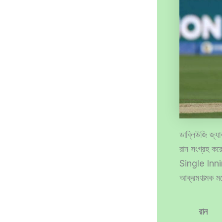
ডাব্লিউজি জ্যা
রান সংগ্রহ ক
Single Innin
আক্রমণাত্মক ম
রান