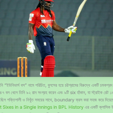
নি “ইউনিভার্স বস” নামে পরিচিত, বুলসের হয়ে চট্টগ্রামের বিরুদ্ধে একটি চমকপ্র
৪৭ বল খেলে তিনি ৯২ রান সংগ্রহ করেন এবং ৯টি six হাঁকান, যা স্ট্রাইক রেট
োক ছিল শক্তিশালী ও নিখুঁত সময়ের সাথে, boundary ক্রস করা সহজ করে দিয়
 Sixes in a Single Innings in BPL History
এর একটি ক্লাসিক উ