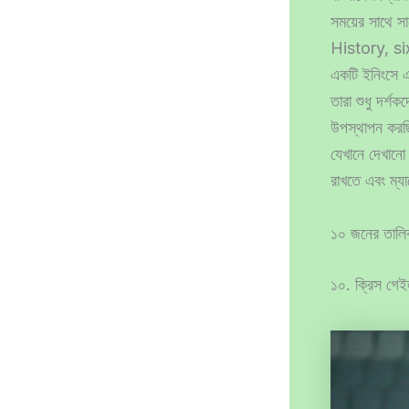
সময়ের সাথে
History, six 
একটি ইনিংসে এক
তারা শুধু দর্শ
উপস্থাপন কর
যেখানে দেখানো হ
রাখতে এবং ম্য
১০ জনের তালিক
১০. ক্রিস গে