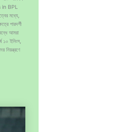
gs in BPL
্বের মধ্যে,
ত্রে পারদর্শী
িবন্ধে আমরা
 ১০ ইনিংস,
 নিয়ন্ত্রণে