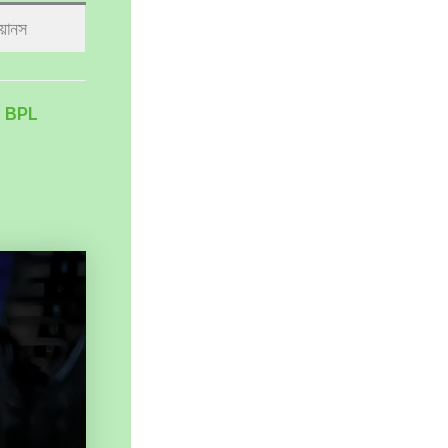
িয়ানস
n BPL